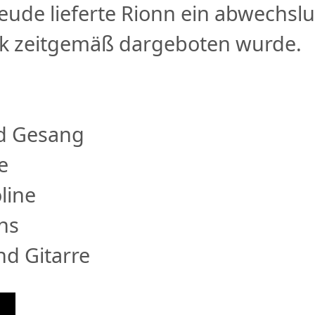
freude lieferte Rionn ein abwech
sik zeitgemäß dargeboten wurde.
nd Gesang
e
line
ns
nd Gitarre