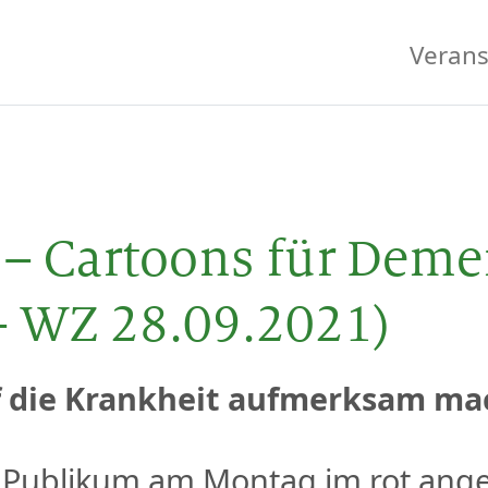
Verans
– Cartoons für Deme
 – WZ 28.09.2021)
f die Krankheit aufmerksam m
as Publikum am Montag im rot ang