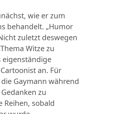
unächst, wie er zum
ns behandelt. „Humor
Nicht zuletzt deswegen
s Thema Witze zu
 eigenständige
Cartoonist an. Für
n, die Gaymann während
e Gedanken zu
e Reihen, sobald
bar wurde.