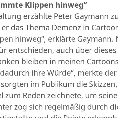
timmte Klippen hinweg“
taltung erzählte Peter Gaymann z
 er das Thema Demenz in Cartoo
ippen hinweg“, erklärte Gaymann. 
für entschieden, auch über diese
nken bleiben in meinen Cartoons
adurch ihre Würde“, merkte der 
 sorgten im Publikum die Skizze
el zum Reden zeichnete, um sein
ter zog sich regelmäßig durch di
tigstellte und die Pointe erkenn