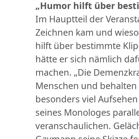
„Humor hilft über bes
Im Hauptteil der Verans
Zeichnen kam und wieso
hilft über bestimmte Kl
hätte er sich nämlich da
machen. „Die Demenzkra
Menschen und behalten d
besonders viel Aufsehen
seines Monologes parall
veranschaulichen. Geläch
Gaymann seine Skizze fer