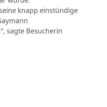
seine knapp einstündige
n Gaymann
h“, sagte Besucherin