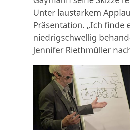
Unter laustarkem Applau
Präsentation. „Ich find
niedrigschwellig behandel
Jennifer Riethmüller nac