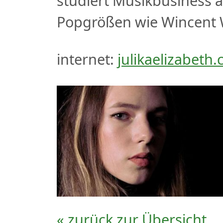
studiert Musikbusiness 
Popgrößen wie Wincent 
internet:
julikaelizabeth
« zurück zur Übersicht