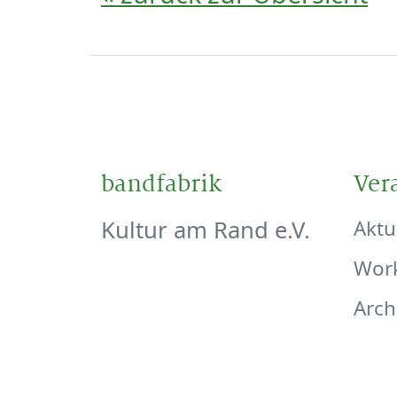
bandfabrik
Ver
Kultur am Rand e.V.
Aktu
Wor
Arch