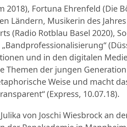
m 2018), Fortuna Ehrenfeld (Die Bö
ben Ländern, Musikerin des Jahres 
arts (Radio Rotblau Basel 2020), S
 „Bandprofessionalisierung“ (Düsse
ationen und in den digitalen Medi
 sie Themen der jungen Generation
etaphorische Weise und macht da
ransparent“ (Express, 10.07.18).
lika von Joschi Wiesbrock an der 